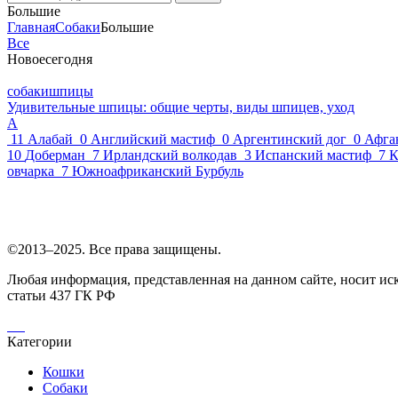
Большие
Главная
Собаки
Большие
Все
Новое
сегодня
собаки
шпицы
Удивительные шпицы: общие черты, виды шпицев, уход
А
11
Алабай
0
Английский мастиф
0
Аргентинский дог
0
Афган
10
Доберман
7
Ирландский волкодав
3
Испанский мастиф
7
К
овчарка
7
Южноафриканский Бурбуль
©2013–2025. Все права защищены.
Любая информация, представленная на данном сайте, носит и
статьи 437 ГК РФ
Категории
Кошки
Собаки