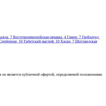
з
выжла
7
Восточноевропейская овчарка
4
Гампр
7
Грейхаунд
Сенбернар
10
Тибетский мастиф
10
Хаски
7
Шотландская
х не является публичной офертой, определяемой положениями