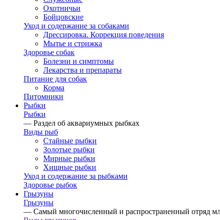
Охотничьи
Бойцовские
Уход и содержание за собаками
Дрессировка. Коррекция поведения
Мытье и стрижка
Здоровье собак
Болезни и симптомы
Лекарства и препараты
Питание для собак
Корма
Питомники
Рыбки
Рыбки
— Раздел об аквариумных рыбках
Виды рыб
Стайные рыбки
Золотые рыбки
Мирные рыбки
Хищные рыбки
Уход и содержание за рыбками
Здоровье рыбок
Грызуны
Грызуны
— Самый многочисленный и распространенный отряд м