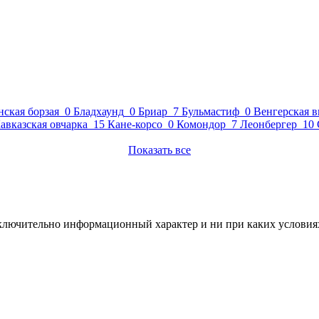
ская борзая
0
Бладхаунд
0
Бриар
7
Бульмастиф
0
Венгерская 
авказская овчарка
15
Кане-корсо
0
Комондор
7
Леонбергер
10
Показать все
сключительно информационный характер и ни при каких условия